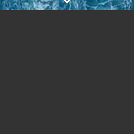
TRAYECTORIA
Somos una empresa uruguaya
dedicada y especializada en el
Asesoramiento Integral de Comercio
Exterior con una trayectoria de más
de 50 años en el país.
PERSONAL
Contamos con personal idóneo para
colmar las necesidades operativas de
comercio exterior, tanto en